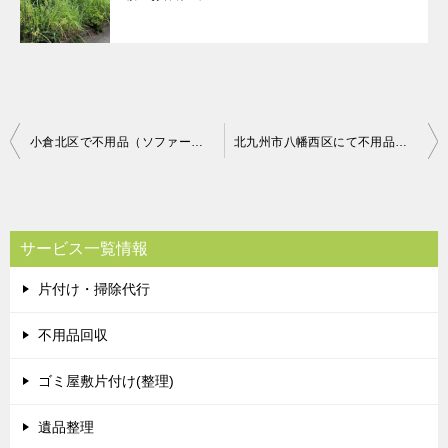
投
小倉北区で不用品（ソファー、衣装ケース、ジョイントマットなど）処分ご依頼 お客様の声
北九州市八幡西区にて不用品回収（ソファー（２人用））のご依頼 お客様の声
稿
ナ
ビ
サービス一覧情報
ゲ
片付け・掃除代行
ー
シ
不用品回収
ョ
ゴミ屋敷片付け(整理)
ン
遺品整理