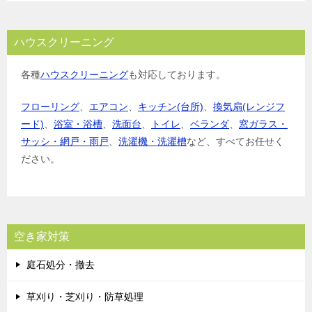
ハウスクリーニング
各種
ハウスクリーニング
も対応しております。
フローリング
、
エアコン
、
キッチン(台所)
、
換気扇(レンジフ
ード)
、
浴室・浴槽
、
洗面台
、
トイレ
、
ベランダ
、
窓ガラス・
サッシ・網戸・雨戸
、
洗濯機・洗濯槽
など、すべてお任せく
ださい。
空き家対策
庭石処分・撤去
草刈り・芝刈り・防草処理