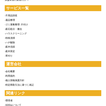
サービス一覧
-不用品回収
-遺品整理
-ゴミ屋敷整理･片付け
-庭石処分・撤去
-ハウスクリーニング
-特殊清掃
-ハチ駆除
-庭木伐採
-庭木剪定
-草刈り
運営会社
-会社概要
-利用規約
-個人情報保護方針
-特定商取引法に基づく表記
関連リンク
-環境省
-SDGsについて