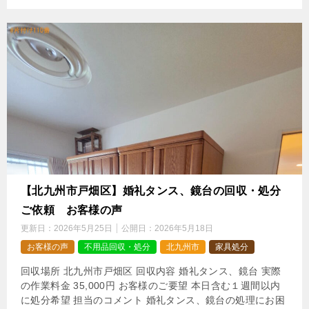
【北九州市戸畑区】婚礼タンス、鏡台の回収・処分
ご依頼 お客様の声
更新日：
2026年5月25日
公開日：
2026年5月18日
お客様の声
不用品回収・処分
北九州市
家具処分
回収場所 北九州市戸畑区 回収内容 婚礼タンス、鏡台 実際
の作業料金 35,000円 お客様のご要望 本日含む１週間以内
に処分希望 担当のコメント 婚礼タンス、鏡台の処理にお困