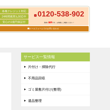
各種クレジット対応
0120-538-902
24時間夜間も対応中
安心の1億円保証付
無料
見積り
です。お気軽にご相談ください！
メールフォームでのお問い合わせ
サービス一覧情報
片付け・掃除代行
不用品回収
ゴミ屋敷片付け(整理)
遺品整理