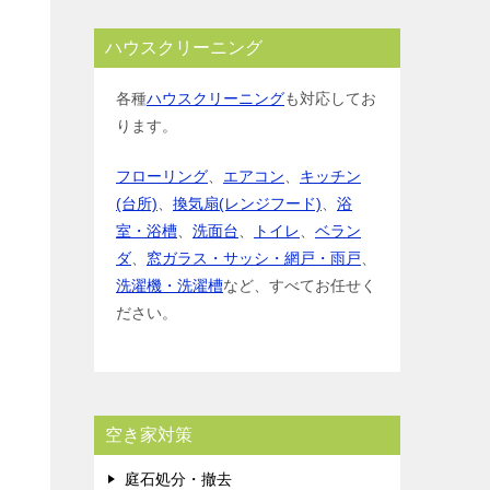
ハウスクリーニング
各種
ハウスクリーニング
も対応してお
ります。
フローリング
、
エアコン
、
キッチン
(台所)
、
換気扇(レンジフード)
、
浴
室・浴槽
、
洗面台
、
トイレ
、
ベラン
ダ
、
窓ガラス・サッシ・網戸・雨戸
、
洗濯機・洗濯槽
など、すべてお任せく
ださい。
空き家対策
庭石処分・撤去