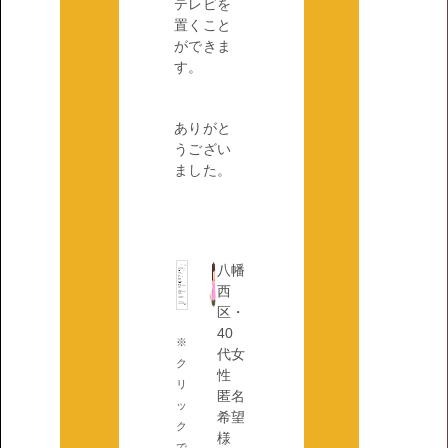
テレビを
置くこと
ができま
す。
ありがと
うござい
ました。
八幡
西
区・
40
※
代女
ク
性
リ
匿名
ッ
希望
ク
様
で