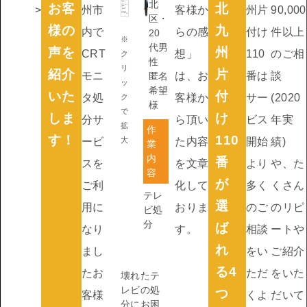
北
お客
北
>
州市
客様か
州片
90,000
区・
様の
九
内で
らの感
付け
件以上
20
※
代男
声を
州
CRT
想」
110
のご相
ク
性
リ
紹介
片
モニ
は、お
番は
談
匿名
ッ
希望
いた
付
タ処
客様か
サー
(2020
ク
様
で
しま
け
分サ
ら頂い
ビス
年実
拡
作
す！
110
ービ
大
た内容
開始
績)
業
内
番
スを
を文章
より
や、た
容
が
ご利
化して
多く
くさん
テレ
選
用に
おりま
のご
のリピ
ビ処
分
ば
なり
す。
相談
ートや
れ
まし
をい
ご紹介
る4
たお
ただ
をいた
壊れたテ
レビの処
つ
客様
くよ
だいて
分にお困