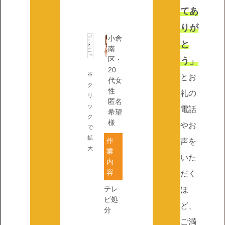
てあ
りが
小倉
と
南
区・
う」
20
※
とお
代女
ク
性
礼の
リ
匿名
ッ
電話
希望
ク
様
やお
で
拡
作
声を
大
業
いた
内
容
だく
テレ
ほ
ビ処
ど、
分
ご満