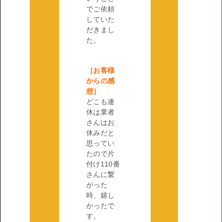
でご依頼
していた
だきまし
た。
［お客様
からの感
想］
どこも連
休は業者
さんはお
休みだと
思ってい
たので片
付け110番
さんに繋
がった
時、嬉し
かったで
す。