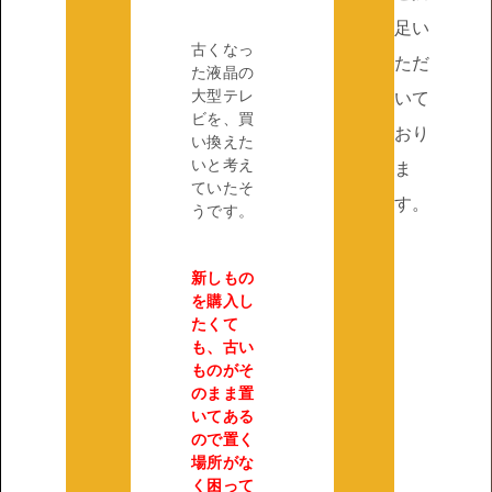
足い
古くなっ
ただ
た液晶の
大型テレ
いて
ビを、買
おり
い換えた
いと考え
ま
ていたそ
す。
うです。
新しもの
を購入し
たくて
も、古い
ものがそ
のまま置
いてある
ので置く
場所がな
く困って