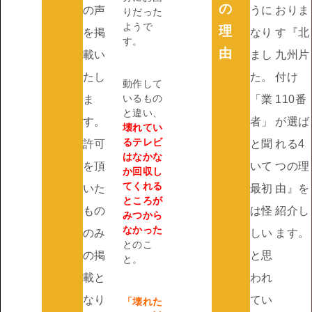
の
の声
うに
おりま
りだった
ようで
理
を掲
なり
す『北
す。
由
載い
まし
九州片
たし
た。
付け
動作して
いるもの
ま
「業
110番
と違い、
す。
者」
が選ば
壊れてい
るテレビ
許可
と聞
れる4
はなかな
を頂
いて
つの理
か回収し
てくれる
いた
最初
由』を
ところが
もの
は怪
紹介し
みつから
なかった
のみ
しい
ます。
とのこ
の掲
と思
と。
載と
われ
なり
てい
「壊れた