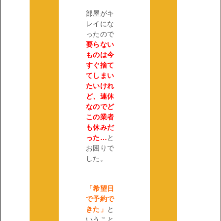
部屋がキ
レイにな
ったので
要らない
ものは今
すぐ捨て
てしまい
たいけれ
ど、連休
なのでど
この業者
も休みだ
った…
と
お困りで
した。
「希望日
で予約で
きた」
と
いうこと