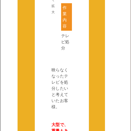
拡
作
大
業
内
容
テレ
ビ処
分
映らなく
なったテ
レビを処
分したい
と考えて
いたお客
様。
大型で、
重量もあ