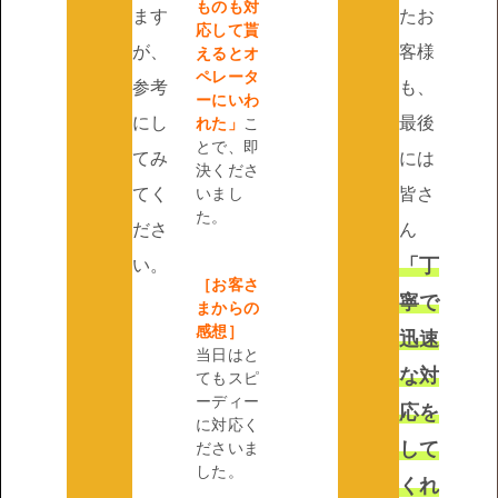
ものも対
ます
たお
応して貰
が、
客様
えるとオ
ペレータ
参考
も、
ーにいわ
にし
最後
れた」
こ
とで、即
てみ
には
決くださ
てく
いまし
皆さ
た。
ださ
ん
「丁
い。
［お客さ
寧で
まからの
感想］
迅速
当日はと
な対
てもスピ
ーディー
応を
に対応く
して
ださいま
した。
くれ