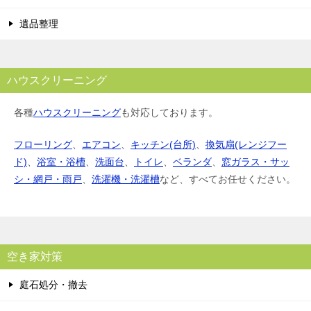
遺品整理
ハウスクリーニング
各種
ハウスクリーニング
も対応しております。
フローリング
、
エアコン
、
キッチン(台所)
、
換気扇(レンジフー
ド)
、
浴室・浴槽
、
洗面台
、
トイレ
、
ベランダ
、
窓ガラス・サッ
シ・網戸・雨戸
、
洗濯機・洗濯槽
など、すべてお任せください。
空き家対策
庭石処分・撤去