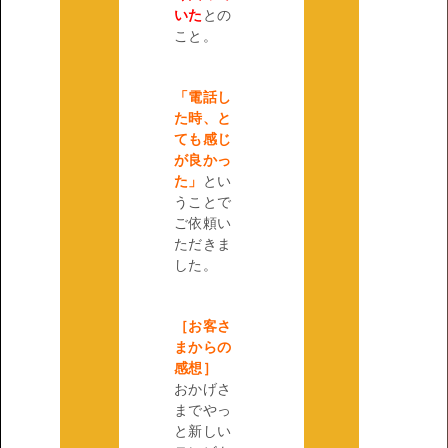
いた
との
こと。
「電話し
た時、と
ても感じ
が良かっ
た」
とい
うことで
ご依頼い
ただきま
した。
［お客さ
まからの
感想］
おかげさ
までやっ
と新しい