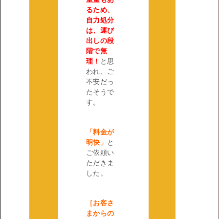
るため、
自力処分
は、運び
出しの段
階で無
理！
と思
われ、ご
不安だっ
たそうで
す。
「料金が
明快」
と
ご依頼い
ただきま
した。
［お客さ
まからの