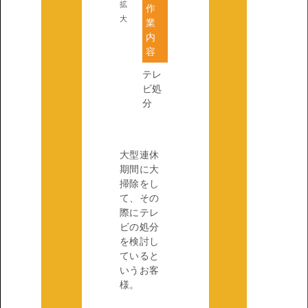
拡
作
大
業
内
容
テレ
ビ処
分
大型連休
期間に大
掃除をし
て、その
際にテレ
ビの処分
を検討し
ていると
いうお客
様。