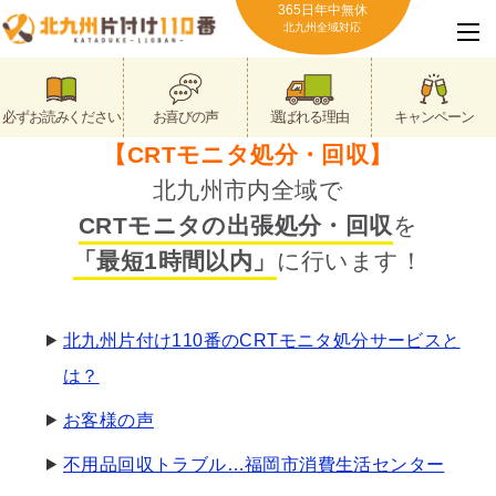
365日年中無休
北九州全域対応
必ずお読みください
お喜びの声
選ばれる理由
キャンペーン
【CRTモニタ処分・回収】
北九州市内全域で
CRTモニタの出張処分・回収
を
「最短1時間以内」
に行います！
北九州片付け110番のCRTモニタ処分サービスと
は？
お客様の声
不用品回収トラブル…福岡市消費生活センター