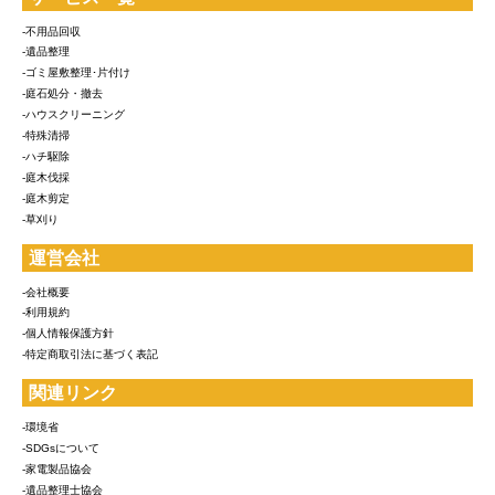
-不用品回収
-遺品整理
-ゴミ屋敷整理･片付け
-庭石処分・撤去
-ハウスクリーニング
-特殊清掃
-ハチ駆除
-庭木伐採
-庭木剪定
-草刈り
運営会社
-会社概要
-利用規約
-個人情報保護方針
-特定商取引法に基づく表記
関連リンク
-環境省
-SDGsについて
-家電製品協会
-遺品整理士協会