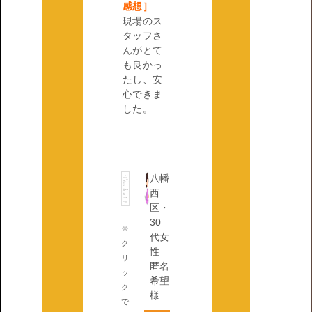
感想］
現場のス
タッフさ
んがとて
も良かっ
たし、安
心できま
した。
八幡
西
区・
30
※
代女
ク
性
リ
匿名
ッ
希望
ク
様
で