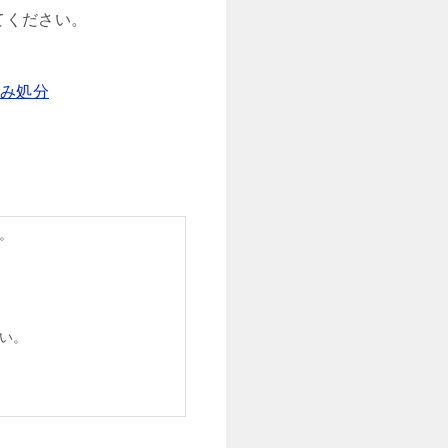
てください。
み処分
。
い。