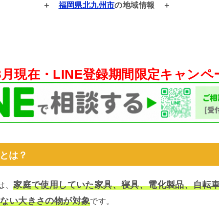
福岡県北九州市
の地域情報
年8月現在・
LINE登録期間限定キャン
とは？
家庭で使用していた家具、寝具、電化製品、自転
は、
らない大きさの物が対象
です。