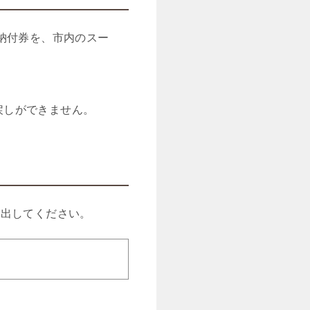
納付券を、市内のスー
戻しができません。
て出してください。