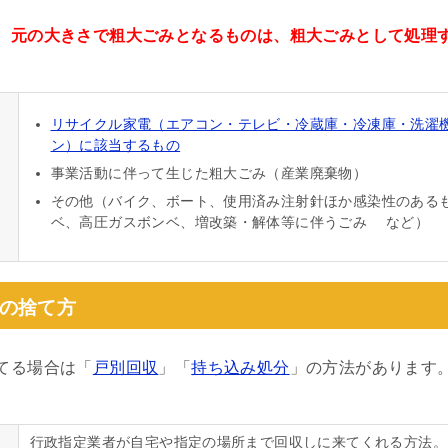
、元の大きさで粗大ごみとなるものは、粗大ごみとして処理
リサイクル家電（エアコン・テレビ・冷蔵庫・冷凍庫・洗濯
ン）に該当するもの
事業活動に伴って生じた粗大ごみ（産業廃棄物）
その他（バイク、ボート、使用済み注射針ほか感染性のあるも
ベ、高圧ガスボンベ、増改築・解体等に伴うごみ など）
の捨て方
てる場合は「
戸別回収
」「
持ち込み処分
」の方法があります
行政指定業者が自宅や指定の場所まで回収しに来てくれる方法。