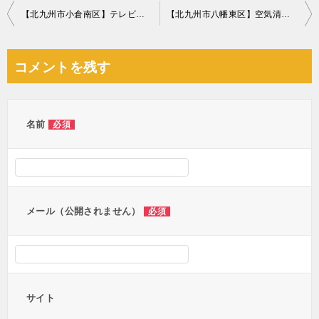
投
【北九州市小倉南区】テレビ出張不用品回収・処分ご依頼 お客様の声
【北九州市八幡東区】空気清浄機や家庭ゴミ回収のご依頼 お客様の声
稿
ナ
コメントを残す
ビ
ゲ
ー
名前
必須
シ
ョ
ン
メール（公開されません）
必須
サイト