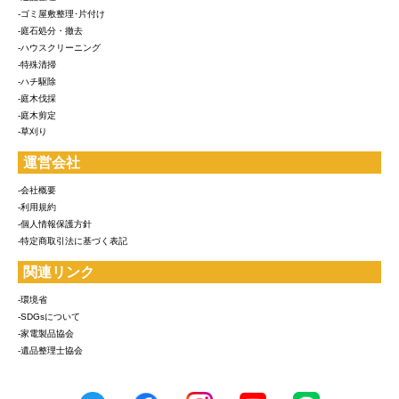
-ゴミ屋敷整理･片付け
-庭石処分・撤去
-ハウスクリーニング
-特殊清掃
-ハチ駆除
-庭木伐採
-庭木剪定
-草刈り
運営会社
-会社概要
-利用規約
-個人情報保護方針
-特定商取引法に基づく表記
関連リンク
-環境省
-SDGsについて
-家電製品協会
-遺品整理士協会