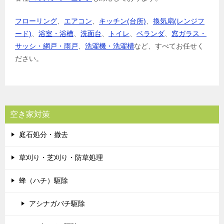
フローリング
、
エアコン
、
キッチン(台所)
、
換気扇(レンジフ
ード)
、
浴室・浴槽
、
洗面台
、
トイレ
、
ベランダ
、
窓ガラス・
サッシ・網戸・雨戸
、
洗濯機・洗濯槽
など、すべてお任せく
ださい。
空き家対策
庭石処分・撤去
草刈り・芝刈り・防草処理
蜂（ハチ）駆除
アシナガバチ駆除