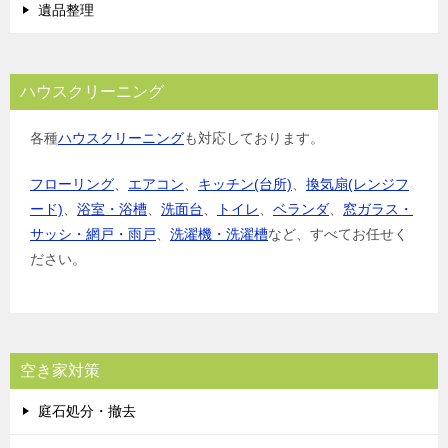
遺品整理
ハウスクリーニング
各種
ハウスクリーニング
も対応しております。
フローリング
、
エアコン
、
キッチン(台所)
、
換気扇(レンジフ
ード)
、
浴室・浴槽
、
洗面台
、
トイレ
、
ベランダ
、
窓ガラス・
サッシ・網戸・雨戸
、
洗濯機・洗濯槽
など、すべてお任せく
ださい。
空き家対策
庭石処分・撤去