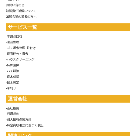
お問い合わせ
賠償責任補償について
加盟希望の業者の方へ
サービス一覧
-不用品回収
-遺品整理
-ゴミ屋敷整理･片付け
-庭石処分・撤去
-ハウスクリーニング
-特殊清掃
-ハチ駆除
-庭木伐採
-庭木剪定
-草刈り
運営会社
-会社概要
-利用規約
-個人情報保護方針
-特定商取引法に基づく表記
関連リンク