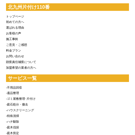
北九州片付け110番
トップページ
初めての方へ
選ばれる理由
お客様の声
施工事例
ご意見・ご感想
料金プラン
お問い合わせ
賠償責任補償について
加盟希望の業者の方へ
サービス一覧
-不用品回収
-遺品整理
-ゴミ屋敷整理･片付け
-庭石処分・撤去
-ハウスクリーニング
-特殊清掃
-ハチ駆除
-庭木伐採
-庭木剪定