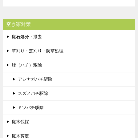
空き家対策
庭石処分・撤去
草刈り・芝刈り・防草処理
蜂（ハチ）駆除
アシナガバチ駆除
スズメバチ駆除
ミツバチ駆除
庭木伐採
庭木剪定