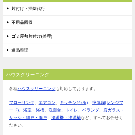
片付け・掃除代行
不用品回収
ゴミ屋敷片付け(整理)
遺品整理
ハウスクリーニング
各種
ハウスクリーニング
も対応しております。
フローリング
、
エアコン
、
キッチン(台所)
、
換気扇(レンジフ
ード)
、
浴室・浴槽
、
洗面台
、
トイレ
、
ベランダ
、
窓ガラス・
サッシ・網戸・雨戸
、
洗濯機・洗濯槽
など、すべてお任せく
ださい。