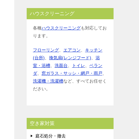
ハウスクリーニング
各種
ハウスクリーニング
も対応してお
ります。
フローリング
、
エアコン
、
キッチン
(台所)
、
換気扇(レンジフード)
、
浴
室・浴槽
、
洗面台
、
トイレ
、
ベラン
ダ
、
窓ガラス・サッシ・網戸・雨戸
、
洗濯機・洗濯槽
など、すべてお任せく
ださい。
空き家対策
庭石処分・撤去