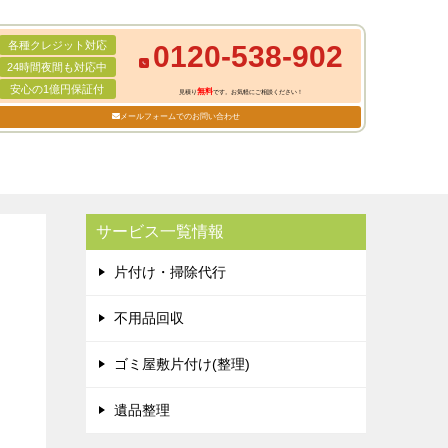
各種クレジット対応
0120-538-902
24時間夜間も対応中
安心の1億円保証付
無料
見積り
です。お気軽にご相談ください！
メールフォームでのお問い合わせ
サービス一覧情報
片付け・掃除代行
不用品回収
ゴミ屋敷片付け(整理)
遺品整理