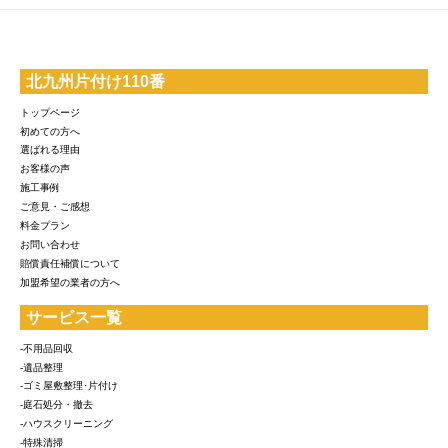
北九州片付け110番
トップページ
初めての方へ
選ばれる理由
お客様の声
施工事例
ご意見・ご感想
料金プラン
お問い合わせ
賠償責任補償について
加盟希望の業者の方へ
サービス一覧
-不用品回収
-遺品整理
-ゴミ屋敷整理･片付け
-庭石処分・撤去
-ハウスクリーニング
-特殊清掃