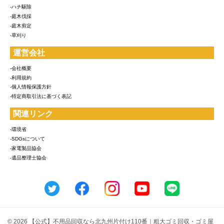
-ハチ駆除
-庭木伐採
-庭木剪定
-草刈り
運営会社
-会社概要
-利用規約
-個人情報保護方針
-特定商取引法に基づく表記
関連リンク
-環境省
-SDGsについて
-家電製品協会
-遺品整理士協会
© 2026 【公式】不用品回収なら北九州片付け110番｜粗大ゴミ回収・ゴミ屋