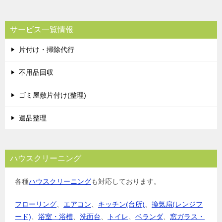
ナ
ビ
サービス一覧情報
ゲ
片付け・掃除代行
ー
シ
不用品回収
ョ
ゴミ屋敷片付け(整理)
ン
遺品整理
ハウスクリーニング
各種
ハウスクリーニング
も対応しております。
フローリング
、
エアコン
、
キッチン(台所)
、
換気扇(レンジフ
ード)
、
浴室・浴槽
、
洗面台
、
トイレ
、
ベランダ
、
窓ガラス・