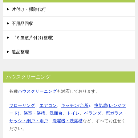
ゲ
片付け・掃除代行
ー
シ
不用品回収
ョ
ゴミ屋敷片付け(整理)
ン
遺品整理
ハウスクリーニング
各種
ハウスクリーニング
も対応しております。
フローリング
、
エアコン
、
キッチン(台所)
、
換気扇(レンジフ
ード)
、
浴室・浴槽
、
洗面台
、
トイレ
、
ベランダ
、
窓ガラス・
サッシ・網戸・雨戸
、
洗濯機・洗濯槽
など、すべてお任せく
ださい。