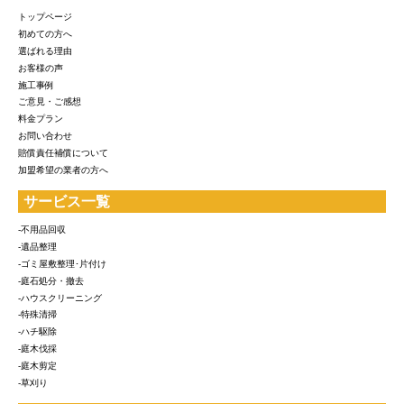
トップページ
初めての方へ
選ばれる理由
お客様の声
施工事例
ご意見・ご感想
料金プラン
お問い合わせ
賠償責任補償について
加盟希望の業者の方へ
サービス一覧
-不用品回収
-遺品整理
-ゴミ屋敷整理･片付け
-庭石処分・撤去
-ハウスクリーニング
-特殊清掃
-ハチ駆除
-庭木伐採
-庭木剪定
-草刈り