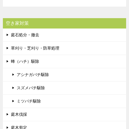
空き家対策
庭石処分・撤去
草刈り・芝刈り・防草処理
蜂（ハチ）駆除
アシナガバチ駆除
スズメバチ駆除
ミツバチ駆除
庭木伐採
庭木剪定