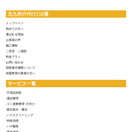
北九州片付け110番
トップページ
初めての方へ
選ばれる理由
お客様の声
施工事例
ご意見・ご感想
料金プラン
お問い合わせ
賠償責任補償について
加盟希望の業者の方へ
サービス一覧
-不用品回収
-遺品整理
-ゴミ屋敷整理･片付け
-庭石処分・撤去
-ハウスクリーニング
-特殊清掃
-ハチ駆除
-庭木伐採