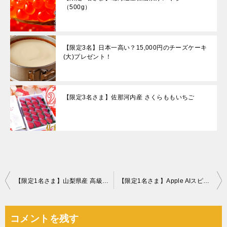
（500g）
【限定3名】日本一高い？15,000円のチーズケーキ
(大)プレゼント！
【限定3名さま】佐那河内産 さくらももいちご
投
【限定1名さま】山梨県産 高級松茸
【限定1名さま】Apple AIスピーカー HomePod mini
稿
ナ
コメントを残す