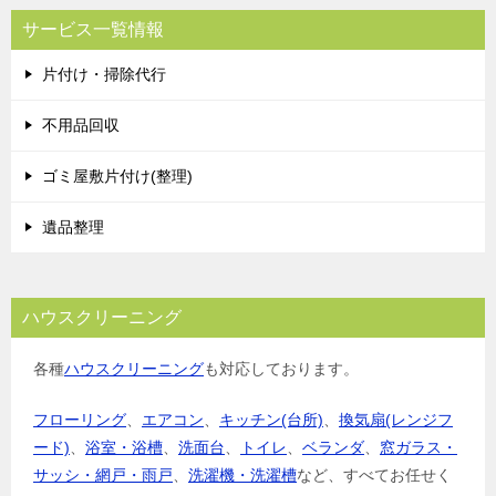
サービス一覧情報
片付け・掃除代行
不用品回収
ゴミ屋敷片付け(整理)
遺品整理
ハウスクリーニング
各種
ハウスクリーニング
も対応しております。
フローリング
、
エアコン
、
キッチン(台所)
、
換気扇(レンジフ
ード)
、
浴室・浴槽
、
洗面台
、
トイレ
、
ベランダ
、
窓ガラス・
サッシ・網戸・雨戸
、
洗濯機・洗濯槽
など、すべてお任せく