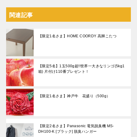
関連記事
【限定1名さま】HOME COORDY 高脚こたつ
【限定5名】1玉500g超!!世界一大きなリンゴ(5kg1
箱) 片付け110番プレゼント！
【限定1名さま】神戸牛 花盛り（500g）
【限定2名さま】Panasonic 電気脱臭機 MS-
DH100-K [ブラック] 脱臭ハンガー