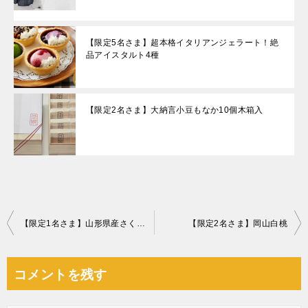
【限定5名さま】超本格イタリアンジェラート！絶
品アイスタルト4種
【限定2名さま】大納言小豆もなか10個木箱入
投
【限定1名さま】山形県産さくらんぼ「佐藤錦」2L～Lサイズ
【限定2名さま】岡山白桃
稿
ナ
コメントを残す
ビ