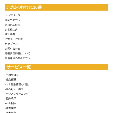
北九州片付け110番
トップページ
初めての方へ
選ばれる理由
お客様の声
施工事例
ご意見・ご感想
料金プラン
お問い合わせ
賠償責任補償について
加盟希望の業者の方へ
サービス一覧
-不用品回収
-遺品整理
-ゴミ屋敷整理･片付け
-庭石処分・撤去
-ハウスクリーニング
-特殊清掃
-ハチ駆除
-庭木伐採
-庭木剪定