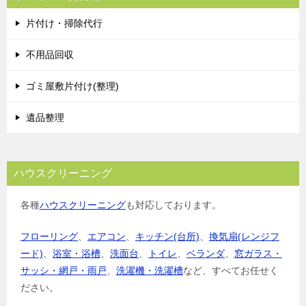
片付け・掃除代行
不用品回収
ゴミ屋敷片付け(整理)
遺品整理
ハウスクリーニング
各種
ハウスクリーニング
も対応しております。
フローリング
、
エアコン
、
キッチン(台所)
、
換気扇(レンジフ
ード)
、
浴室・浴槽
、
洗面台
、
トイレ
、
ベランダ
、
窓ガラス・
サッシ・網戸・雨戸
、
洗濯機・洗濯槽
など、すべてお任せく
ださい。