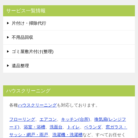
サービス一覧情報
片付け・掃除代行
不用品回収
ゴミ屋敷片付け(整理)
遺品整理
ハウスクリーニング
各種
ハウスクリーニング
も対応しております。
フローリング
、
エアコン
、
キッチン(台所)
、
換気扇(レンジフ
ード)
、
浴室・浴槽
、
洗面台
、
トイレ
、
ベランダ
、
窓ガラス・
サッシ・網戸・雨戸
、
洗濯機・洗濯槽
など、すべてお任せく