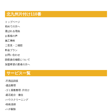
北九州片付け110番
トップページ
初めての方へ
選ばれる理由
お客様の声
施工事例
ご意見・ご感想
料金プラン
お問い合わせ
賠償責任補償について
加盟希望の業者の方へ
サービス一覧
-不用品回収
-遺品整理
-ゴミ屋敷整理･片付け
-庭石処分・撤去
-ハウスクリーニング
-特殊清掃
-ハチ駆除