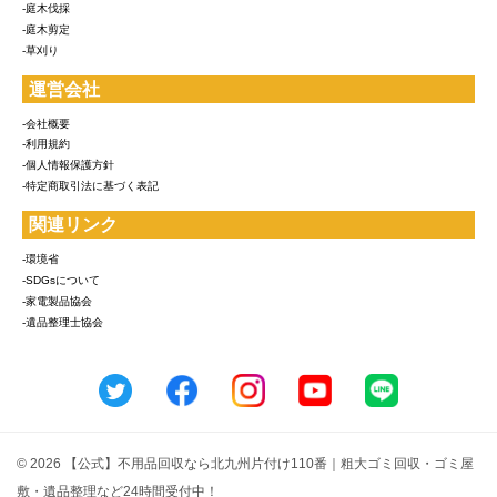
-庭木伐採
-庭木剪定
-草刈り
運営会社
-会社概要
-利用規約
-個人情報保護方針
-特定商取引法に基づく表記
関連リンク
-環境省
-SDGsについて
-家電製品協会
-遺品整理士協会
© 2026 【公式】不用品回収なら北九州片付け110番｜粗大ゴミ回収・ゴミ屋
敷・遺品整理など24時間受付中！