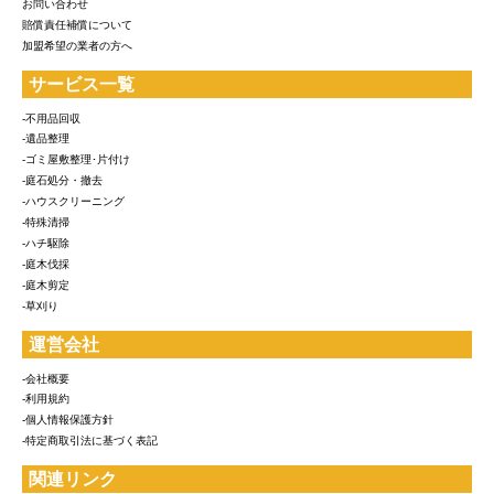
お問い合わせ
賠償責任補償について
加盟希望の業者の方へ
サービス一覧
-不用品回収
-遺品整理
-ゴミ屋敷整理･片付け
-庭石処分・撤去
-ハウスクリーニング
-特殊清掃
-ハチ駆除
-庭木伐採
-庭木剪定
-草刈り
運営会社
-会社概要
-利用規約
-個人情報保護方針
-特定商取引法に基づく表記
関連リンク