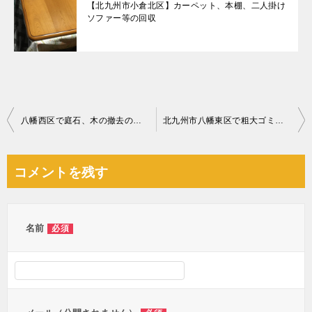
【北九州市小倉北区】カーペット、本棚、二人掛け
ソファー等の回収
投
八幡西区で庭石、木の撤去の見積り依頼を頂きました
北九州市八幡東区で粗大ゴミ処分の見積り依頼を頂きました
稿
ナ
コメントを残す
ビ
ゲ
ー
名前
必須
シ
ョ
ン