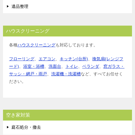
遺品整理
ハウスクリーニング
各種
ハウスクリーニング
も対応しております。
フローリング
、
エアコン
、
キッチン(台所)
、
換気扇(レンジフ
ード)
、
浴室・浴槽
、
洗面台
、
トイレ
、
ベランダ
、
窓ガラス・
サッシ・網戸・雨戸
、
洗濯機・洗濯槽
など、すべてお任せく
ださい。
空き家対策
庭石処分・撤去