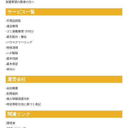
加盟希望の業者の方へ
サービス一覧
-不用品回収
-遺品整理
-ゴミ屋敷整理･片付け
-庭石処分・撤去
-ハウスクリーニング
-特殊清掃
-ハチ駆除
-庭木伐採
-庭木剪定
-草刈り
運営会社
-会社概要
-利用規約
-個人情報保護方針
-特定商取引法に基づく表記
関連リンク
-環境省