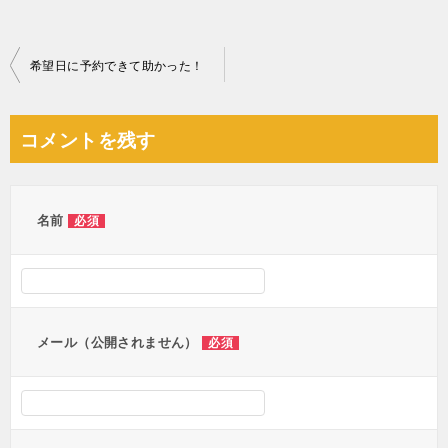
投
希望日に予約できて助かった！
稿
ナ
コメントを残す
ビ
ゲ
ー
名前
必須
シ
ョ
ン
メール（公開されません）
必須