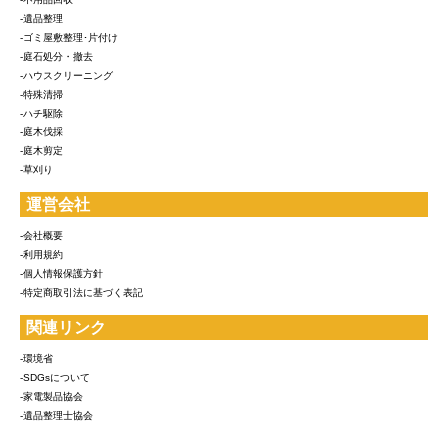
-遺品整理
-ゴミ屋敷整理･片付け
-庭石処分・撤去
-ハウスクリーニング
-特殊清掃
-ハチ駆除
-庭木伐採
-庭木剪定
-草刈り
運営会社
-会社概要
-利用規約
-個人情報保護方針
-特定商取引法に基づく表記
関連リンク
-環境省
-SDGsについて
-家電製品協会
-遺品整理士協会