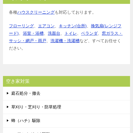
各種
ハウスクリーニング
も対応しております。
フローリング
、
エアコン
、
キッチン(台所)
、
換気扇(レンジフ
ード)
、
浴室・浴槽
、
洗面台
、
トイレ
、
ベランダ
、
窓ガラス・
サッシ・網戸・雨戸
、
洗濯機・洗濯槽
など、すべてお任せく
ださい。
空き家対策
庭石処分・撤去
草刈り・芝刈り・防草処理
蜂（ハチ）駆除