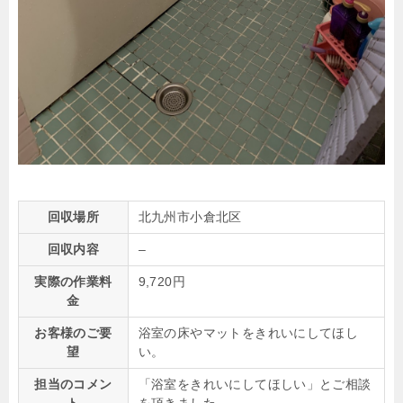
回収場所
北九州市小倉北区
回収内容
–
実際の作業料
9,720円
金
お客様のご要
浴室の床やマットをきれいにしてほし
望
い。
担当のコメン
「浴室をきれいにしてほしい」とご相談
ト
を頂きました。