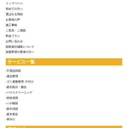
トップページ
初めての方へ
選ばれる理由
お客様の声
施工事例
ご意見・ご感想
料金プラン
お問い合わせ
賠償責任補償について
加盟希望の業者の方へ
サービス一覧
-不用品回収
-遺品整理
-ゴミ屋敷整理･片付け
-庭石処分・撤去
-ハウスクリーニング
-特殊清掃
-ハチ駆除
-庭木伐採
-庭木剪定
-草刈り