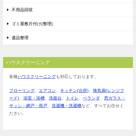
不用品回収
ゴミ屋敷片付け(整理)
遺品整理
ハウスクリーニング
各種
ハウスクリーニング
も対応しております。
フローリング
、
エアコン
、
キッチン(台所)
、
換気扇(レンジフ
ード)
、
浴室・浴槽
、
洗面台
、
トイレ
、
ベランダ
、
窓ガラス・
サッシ・網戸・雨戸
、
洗濯機・洗濯槽
など、すべてお任せく
ださい。