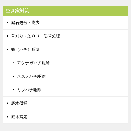
空き家対策
庭石処分・撤去
草刈り・芝刈り・防草処理
蜂（ハチ）駆除
アシナガバチ駆除
スズメバチ駆除
ミツバチ駆除
庭木伐採
庭木剪定