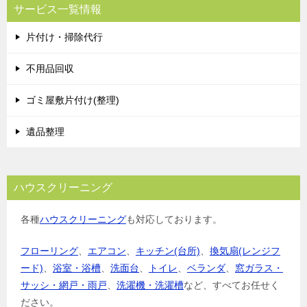
サービス一覧情報
片付け・掃除代行
不用品回収
ゴミ屋敷片付け(整理)
遺品整理
ハウスクリーニング
各種
ハウスクリーニング
も対応しております。
フローリング
、
エアコン
、
キッチン(台所)
、
換気扇(レンジフ
ード)
、
浴室・浴槽
、
洗面台
、
トイレ
、
ベランダ
、
窓ガラス・
サッシ・網戸・雨戸
、
洗濯機・洗濯槽
など、すべてお任せく
ださい。