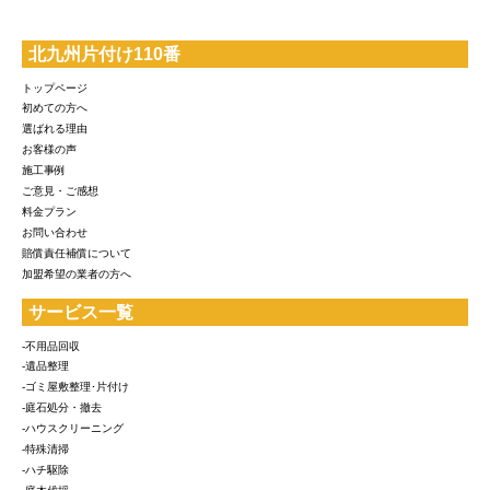
北九州片付け110番
トップページ
初めての方へ
選ばれる理由
お客様の声
施工事例
ご意見・ご感想
料金プラン
お問い合わせ
賠償責任補償について
加盟希望の業者の方へ
サービス一覧
-不用品回収
-遺品整理
-ゴミ屋敷整理･片付け
-庭石処分・撤去
-ハウスクリーニング
-特殊清掃
-ハチ駆除