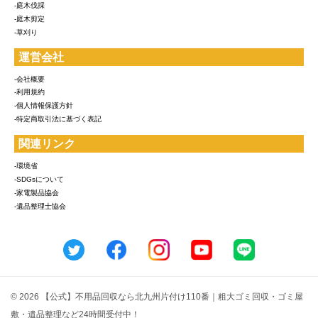
-庭木伐採
-庭木剪定
-草刈り
運営会社
-会社概要
-利用規約
-個人情報保護方針
-特定商取引法に基づく表記
関連リンク
-環境省
-SDGsについて
-家電製品協会
-遺品整理士協会
© 2026 【公式】不用品回収なら北九州片付け110番｜粗大ゴミ回収・ゴミ屋
敷・遺品整理など24時間受付中！