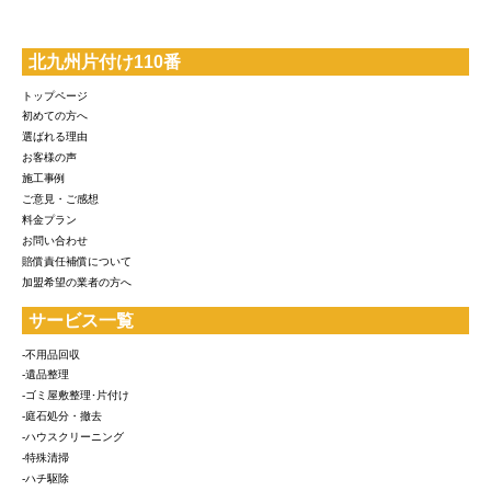
北九州片付け110番
トップページ
初めての方へ
選ばれる理由
お客様の声
施工事例
ご意見・ご感想
料金プラン
お問い合わせ
賠償責任補償について
加盟希望の業者の方へ
サービス一覧
-不用品回収
-遺品整理
-ゴミ屋敷整理･片付け
-庭石処分・撤去
-ハウスクリーニング
-特殊清掃
-ハチ駆除