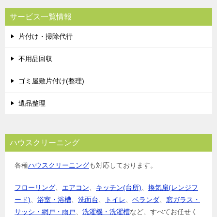
サービス一覧情報
片付け・掃除代行
不用品回収
ゴミ屋敷片付け(整理)
遺品整理
ハウスクリーニング
各種
ハウスクリーニング
も対応しております。
フローリング
、
エアコン
、
キッチン(台所)
、
換気扇(レンジフ
ード)
、
浴室・浴槽
、
洗面台
、
トイレ
、
ベランダ
、
窓ガラス・
サッシ・網戸・雨戸
、
洗濯機・洗濯槽
など、すべてお任せく