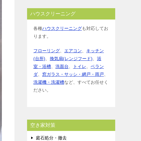
ハウスクリーニング
各種
ハウスクリーニング
も対応してお
ります。
フローリング
、
エアコン
、
キッチン
(台所)
、
換気扇(レンジフード)
、
浴
室・浴槽
、
洗面台
、
トイレ
、
ベラン
ダ
、
窓ガラス・サッシ・網戸・雨戸
、
洗濯機・洗濯槽
など、すべてお任せく
ださい。
空き家対策
庭石処分・撤去