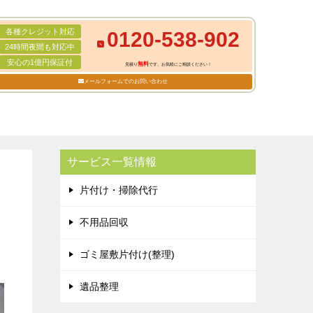
各種クレジット対応
0120-538-902
24時間夜間も対応中
安心の1億円保証付
無料
見積り
です。お気軽にご相談ください！
メールフォームでのお問い合わせ
サービス一覧情報
片付け・掃除代行
不用品回収
ゴミ屋敷片付け(整理)
遺品整理