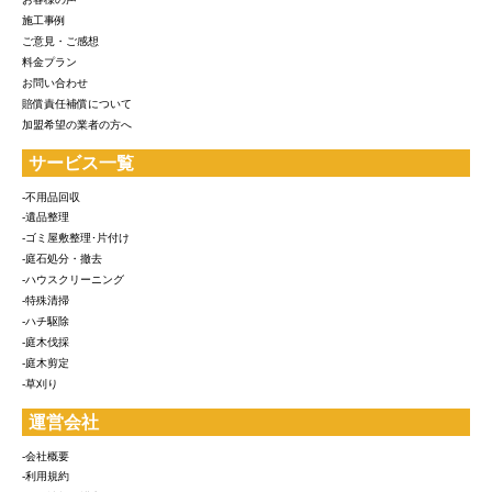
施工事例
ご意見・ご感想
料金プラン
お問い合わせ
賠償責任補償について
加盟希望の業者の方へ
サービス一覧
-不用品回収
-遺品整理
-ゴミ屋敷整理･片付け
-庭石処分・撤去
-ハウスクリーニング
-特殊清掃
-ハチ駆除
-庭木伐採
-庭木剪定
-草刈り
運営会社
-会社概要
-利用規約