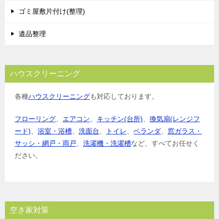
ゴミ屋敷片付け(整理)
遺品整理
ハウスクリーニング
各種
ハウスクリーニング
も対応しております。
フローリング
、
エアコン
、
キッチン(台所)
、
換気扇(レンジフ
ード)
、
浴室・浴槽
、
洗面台
、
トイレ
、
ベランダ
、
窓ガラス・
サッシ・網戸・雨戸
、
洗濯機・洗濯槽
など、すべてお任せく
ださい。
空き家対策