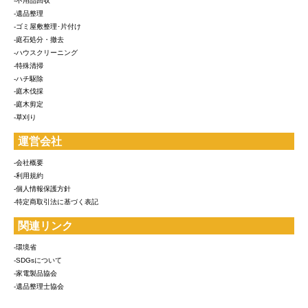
-不用品回収
-遺品整理
-ゴミ屋敷整理･片付け
-庭石処分・撤去
-ハウスクリーニング
-特殊清掃
-ハチ駆除
-庭木伐採
-庭木剪定
-草刈り
運営会社
-会社概要
-利用規約
-個人情報保護方針
-特定商取引法に基づく表記
関連リンク
-環境省
-SDGsについて
-家電製品協会
-遺品整理士協会