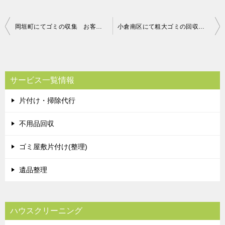
投
岡垣町にてゴミの収集 お客様の声
小倉南区にて粗大ゴミの回収 お客様の声
稿
ナ
ビ
サービス一覧情報
ゲ
片付け・掃除代行
ー
シ
不用品回収
ョ
ゴミ屋敷片付け(整理)
ン
遺品整理
ハウスクリーニング