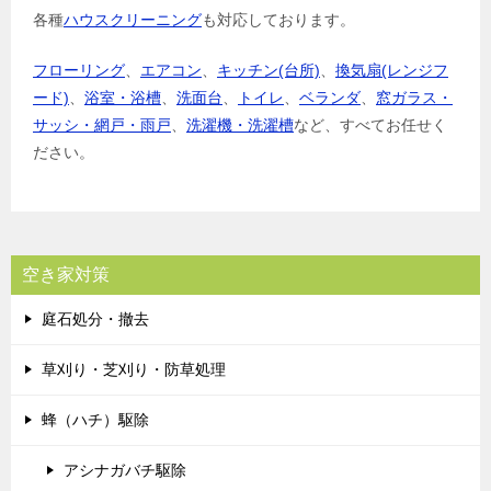
各種
ハウスクリーニング
も対応しております。
フローリング
、
エアコン
、
キッチン(台所)
、
換気扇(レンジフ
ード)
、
浴室・浴槽
、
洗面台
、
トイレ
、
ベランダ
、
窓ガラス・
サッシ・網戸・雨戸
、
洗濯機・洗濯槽
など、すべてお任せく
ださい。
空き家対策
庭石処分・撤去
草刈り・芝刈り・防草処理
蜂（ハチ）駆除
アシナガバチ駆除