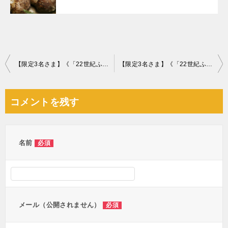
投
【限定3名さま】《「22世紀ふぐ」を3か月連続でプレゼント！5月はてっさ》～相談件数80万件突破〝祈念〟の特別企画スタート～
【限定3名さま】《「22世紀ふぐ」を3か月連続でプレゼント！7⽉はてっちり》～相談件数80万件突破〝祈念〟の特別企画～
稿
ナ
コメントを残す
ビ
ゲ
ー
名前
必須
シ
ョ
ン
メール（公開されません）
必須