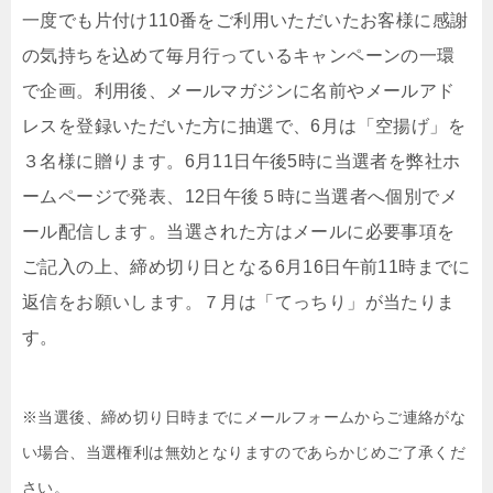
⼀度でも⽚付け110番をご利⽤いただいたお客様に感謝
の気持ちを込めて毎⽉⾏っているキャンペーンの⼀環
で企画。利⽤後、メールマガジンに名前やメールアド
レスを登録いただいた⽅に抽選で、6⽉は「空揚げ」を
３名様に贈ります。6月11⽇午後5時に当選者を弊社ホ
ームページで発表、12⽇午後５時に当選者へ個別でメ
ール配信します。当選された⽅はメールに必要事項を
ご記⼊の上、締め切り⽇となる6⽉16⽇午前11時までに
返信をお願いします。７⽉は「てっちり」が当たりま
す。
※当選後、締め切り⽇時までにメールフォームからご連絡がな
い場合、当選権利は無効となりますのであらかじめご了承くだ
さい。