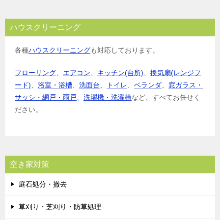
ハウスクリーニング
各種
ハウスクリーニング
も対応しております。
フローリング
、
エアコン
、
キッチン(台所)
、
換気扇(レンジフ
ード)
、
浴室・浴槽
、
洗面台
、
トイレ
、
ベランダ
、
窓ガラス・
サッシ・網戸・雨戸
、
洗濯機・洗濯槽
など、すべてお任せく
ださい。
空き家対策
庭石処分・撤去
草刈り・芝刈り・防草処理