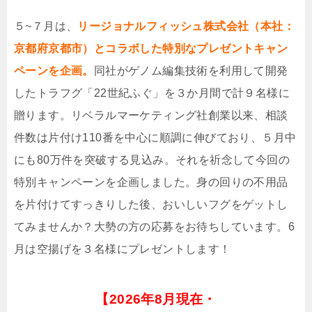
５~７月は、
リージョナルフィッシュ株式会社（本社：
京都府京都市）とコラボした特別なプレゼントキャン
ペーンを企画。
同社がゲノム編集技術を利⽤して開発
したトラフグ「22世紀ふぐ」を３か⽉間で計９名様に
贈ります。リベラルマーケティング社創業以来、相談
件数は⽚付け110番を中⼼に順調に伸びており、５⽉中
にも80万件を突破する⾒込み。それを祈念して今回の
特別キャンペーンを企画しました。⾝の回りの不⽤品
を⽚付けてすっきりした後、おいしいフグをゲットし
てみませんか？⼤勢の⽅の応募をお待ちしています。6
月は空揚げを３名様にプレゼントします！
【
2026年8月現在・