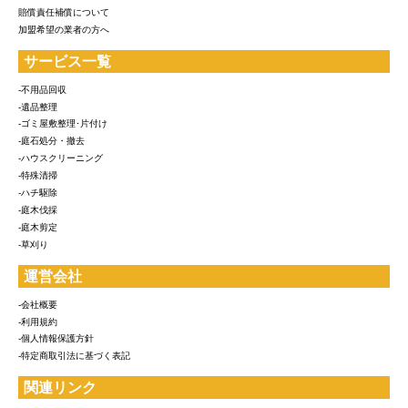
賠償責任補償について
加盟希望の業者の方へ
サービス一覧
-不用品回収
-遺品整理
-ゴミ屋敷整理･片付け
-庭石処分・撤去
-ハウスクリーニング
-特殊清掃
-ハチ駆除
-庭木伐採
-庭木剪定
-草刈り
運営会社
-会社概要
-利用規約
-個人情報保護方針
-特定商取引法に基づく表記
関連リンク