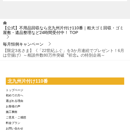
【公式】不用品回収なら北九州片付け110番｜粗大ゴミ回収・ゴミ
屋敷・遺品整理など24時間受付中！
TOP
毎月恒例キャンペーン
【限定3名さま】《「22世紀ふぐ」を3か月連続でプレゼント！6月
は空揚げ》～相談件数80万件突破〝祈念〟の特別企画～
北九州片付け110番
トップページ
初めての方へ
選ばれる理由
お客様の声
施工事例
ご意見・ご感想
料金プラン
お問い合わせ