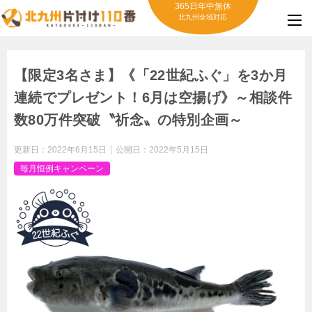
365日年中無休
北九州全域対応
【限定3名さま】《「22世紀ふぐ」を3か月
連続でプレゼント！6月は空揚げ》～相談件
数80万件突破〝祈念〟の特別企画～
更新日：
2022年6月15日
公開日：
2022年5月15日
毎月恒例キャンペーン