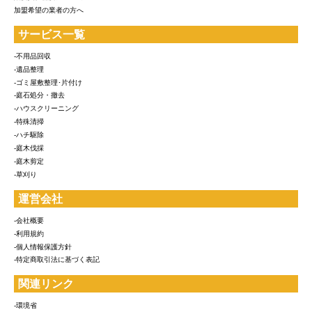
加盟希望の業者の方へ
サービス一覧
-不用品回収
-遺品整理
-ゴミ屋敷整理･片付け
-庭石処分・撤去
-ハウスクリーニング
-特殊清掃
-ハチ駆除
-庭木伐採
-庭木剪定
-草刈り
運営会社
-会社概要
-利用規約
-個人情報保護方針
-特定商取引法に基づく表記
関連リンク
-環境省