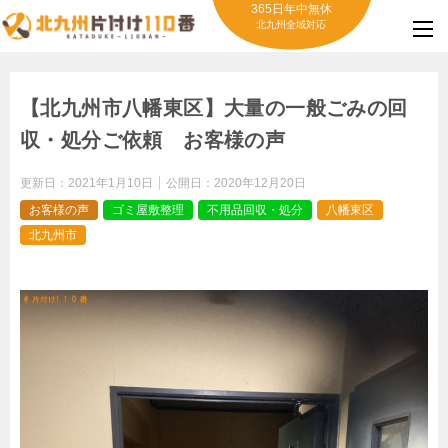
365日年中無休
北九州全域対応
【北九州市八幡東区】大量の一般ごみの回
収・処分ご依頼 お客様の声
更新日：
2021年1月10日
公開日：
2020年12月20日
お客様の声
ゴミ屋敷整理
不用品回収・処分
八幡東区
北九州市