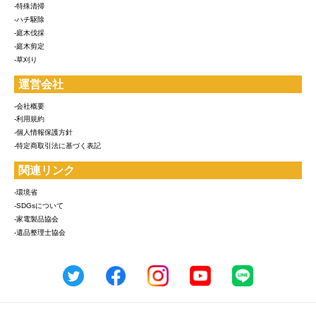
-特殊清掃
-ハチ駆除
-庭木伐採
-庭木剪定
-草刈り
運営会社
-会社概要
-利用規約
-個人情報保護方針
-特定商取引法に基づく表記
関連リンク
-環境省
-SDGsについて
-家電製品協会
-遺品整理士協会