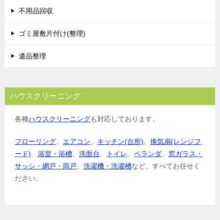
不用品回収
ゴミ屋敷片付け(整理)
遺品整理
ハウスクリーニング
各種
ハウスクリーニング
も対応しております。
フローリング
、
エアコン
、
キッチン(台所)
、
換気扇(レンジフ
ード)
、
浴室・浴槽
、
洗面台
、
トイレ
、
ベランダ
、
窓ガラス・
サッシ・網戸・雨戸
、
洗濯機・洗濯槽
など、すべてお任せく
ださい。