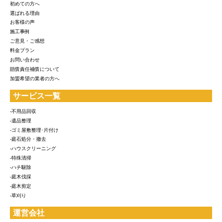
初めての方へ
選ばれる理由
お客様の声
施工事例
ご意見・ご感想
料金プラン
お問い合わせ
賠償責任補償について
加盟希望の業者の方へ
サービス一覧
-不用品回収
-遺品整理
-ゴミ屋敷整理･片付け
-庭石処分・撤去
-ハウスクリーニング
-特殊清掃
-ハチ駆除
-庭木伐採
-庭木剪定
-草刈り
運営会社