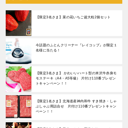
【限定3名さま】菜の花いちご超大粒2個セット
今話題のふとんクリーナー『レイコップ』が限定１
名様に当たる！
【限定3名さま】 かわいいハート型の米沢牛赤身モ
モステーキ（A4・A5等級） 片付け110番プレゼン
トキャンペーン！！
【限定1名さま】北海道産神内和牛 すき焼き・しゃ
ぶしゃぶ用詰合せ 片付け110番プレゼントキャン
ペーン！！