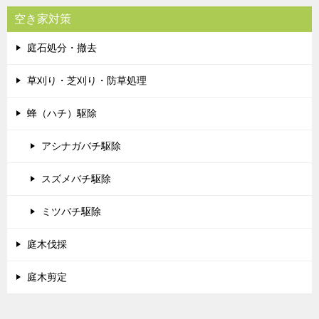
空き家対策
庭石処分・撤去
草刈り・芝刈り・防草処理
蜂（ハチ）駆除
アシナガバチ駆除
スズメバチ駆除
ミツバチ駆除
庭木伐採
庭木剪定