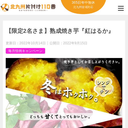
365日年中無休
北九州全域対応
【限定2名さま】熟成焼き芋『紅はるか』
更新日：
2022年10月14日
公開日：
2022年9月15日
毎月恒例キャンペーン