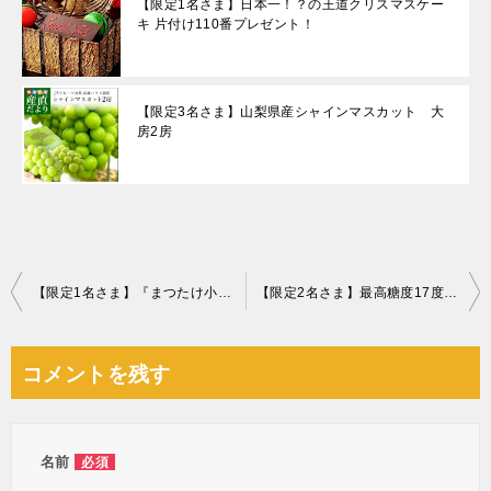
【限定1名さま】日本一！？の王道クリスマスケー
キ 片付け110番プレゼント！
【限定3名さま】山梨県産シャインマスカット 大
房2房
投
【限定1名さま】『まつたけ小屋 梅松苑』最高級天然松茸
【限定2名さま】最高糖度17度『南水梨』
稿
ナ
コメントを残す
ビ
ゲ
ー
名前
必須